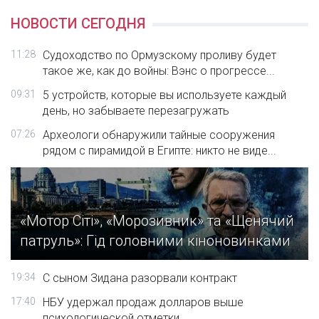
НОВОСТИ СЕГОДНЯ
11:28
Судоходство по Ормузскому проливу будет
такое же, как до войны: Вэнс о прогрессе...
09:31
5 устройств, которые вы используете каждый
день, но забываете перезагружать
07:26
Археологи обнаружили тайные сооружения
рядом с пирамидой в Египте: никто не виде...
«Мотор Сіті», «Морозивник» та «Щенячий
патруль»: Гід головними кіноновинками
19:34
С сыном Зидана разорвали контракт
17:40
НБУ удержал продаж долларов выше
психологической отметки