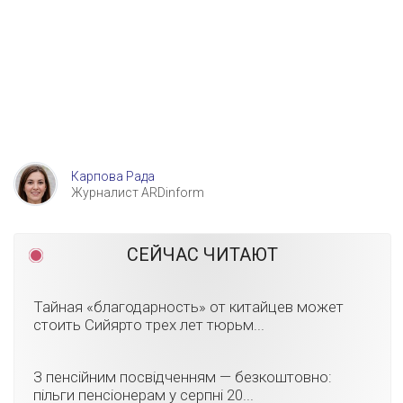
Карпова Рада
Журналист ARDinform
СЕЙЧАС ЧИТАЮТ
Тайная «благодарность» от китайцев может
стоить Сийярто трех лет тюрьм...
З пенсійним посвідченням — безкоштовно:
пільги пенсіонерам у серпні 20...