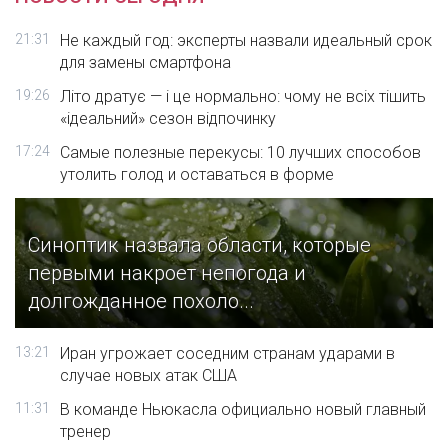
21:31
Не каждый год: эксперты назвали идеальный срок
для замены смартфона
19:26
Літо дратує — і це нормально: чому не всіх тішить
«ідеальний» сезон відпочинку
17:24
Самые полезные перекусы: 10 лучших способов
утолить голод и оставаться в форме
Синоптик назвала области, которые
первыми накроет непогода и
долгожданное похоло...
13:21
Иран угрожает соседним странам ударами в
случае новых атак США
11:31
В команде Ньюкасла официально новый главный
тренер