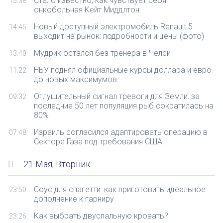
Стало известно, как чувствует себя
15:38
онкобольная Кейт Миддлтон
Новый доступный электромобиль Renault 5
14:45
выходит на рынок: подробности и цены (фото)
Мудрик остался без тренера в Челси
13:40
НБУ поднял официальные курсы доллара и евро
11:22
до новых максимумов
Оглушительный сигнал тревоги для Земли: за
09:32
последние 50 лет популяция рыб сократилась на
80%
Израиль согласился адаптировать операцию в
07:48
Секторе Газа под требования США
21 Мая, Вторник
Соус для спагетти: как приготовить идеальное
23:50
дополнение к гарниру
Как выбрать двуспальную кровать?
23:26