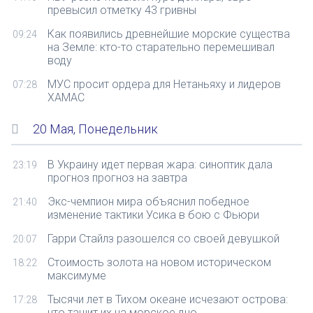
превысил отметку 43 гривны
Как появились древнейшие морские существа
09:24
на Земле: кто-то старательно перемешивал
воду
МУС просит ордера для Нетаньяху и лидеров
07:28
ХАМАС
20 Мая, Понедельник
В Украину идет первая жара: синоптик дала
23:19
прогноз прогноз на завтра
Экс-чемпион мира объяснил победное
21:40
изменение тактики Усика в бою с Фьюри
Гарри Стайлз разошелся со своей девушкой
20:07
Стоимость золота на новом историческом
18:22
максимуме
Тысячи лет в Тихом океане исчезают острова:
17:28
что тащит их на морское дно