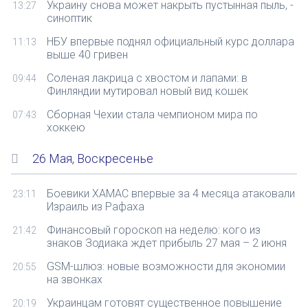
Украину снова может накрыть пустынная пыль, -
13:27
синоптик
НБУ впервые поднял официальный курс доллара
11:13
выше 40 гривен
Соленая лакрица с хвостом и лапами: в
09:44
Финляндии мутировал новый вид кошек
Сборная Чехии стала чемпионом мира по
07:43
хоккею
26 Мая, Воскресенье
Боевики ХАМАС впервые за 4 месяца атаковали
23:11
Израиль из Рафаха
Финансовый гороскоп на неделю: кого из
21:42
знаков Зодиака ждет прибыль 27 мая – 2 июня
GSM-шлюз: новые возможности для экономии
20:55
на звонках
Украинцам готовят существенное повышение
20:19