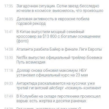
Загадочная ситуация. Сотни звезд бесследно
17:35
исчезли в космосе: выяснилось, что произошло
Деловая активность в еврозоне побила
16:35
годовой рекорд
В Китае выпустили мощный семейный
15:41
кроссовер за $13 800 с богатым оснащением
(фото)
Аталанта разбила Байер в финале Лиги Европы
14:38
Netflix выпустил официальный трейлер боевика
13:30
Путь возмездия
Доллар снова обновил максимум: НБУ
11:18
установил официальный курс на 23 мая
Антарктида раскалывается на кусочки: уже
09:33
третий гигантский айсберг «покинул» континент
В Колумбии на складе пиротехники произошел
07:49
взрыв: есть жертва и десятки раненых