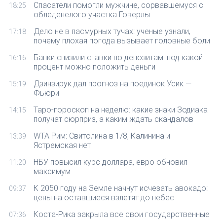
Спасатели помогли мужчине, сорвавшемуся с
18:25
обледенелого участка Говерлы
Дело не в пасмурных тучах: ученые узнали,
17:18
почему плохая погода вызывает головные боли
Банки снизили ставки по депозитам: под какой
16:16
процент можно положить деньги
Дзинзирук дал прогноз на поединок Усик —
15:19
Фьюри
Таро-гороскоп на неделю: какие знаки Зодиака
14:15
получат сюрприз, а каким ждать скандалов
WTA Рим: Свитолина в 1/8, Калинина и
13:39
Ястремская нет
НБУ повысил курс доллара, евро обновил
11:20
максимум
К 2050 году на Земле начнут исчезать авокадо:
09:37
цены на оставшиеся взлетят до небес
Коста-Рика закрыла все свои государственные
07:36