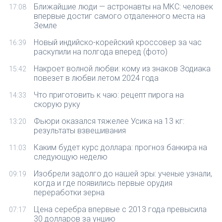
Ближайшие люди — астронавты на МКС: человек
17:08
впервые достиг самого отдаленного места на
Земле
Новый индийско-корейский кроссовер за час
16:39
раскупили на полгода вперед (фото)
Накроет волной любви: кому из знаков Зодиака
15:42
повезет в любви летом 2024 года
Что приготовить к чаю: рецепт пирога на
14:33
скорую руку
Фьюри оказался тяжелее Усика на 13 кг:
13:20
результаты взвешивания
Каким будет курс доллара: прогноз банкира на
11:03
следующую неделю
Изобрели задолго до нашей эры: ученые узнали,
09:19
когда и где появились первые орудия
переработки зерна
Цена серебра впервые с 2013 года превысила
07:17
30 долларов за унцию