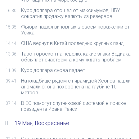
Курс доллара отошел от максимумов, НБУ
16:30
сократил продажу валюты из резервов
Фьюри нашел виновных в своем поражении от
15:35
Усика
США вернут в Китай последних крупных панд
14:44
Таро-гороскоп на неделю: какие знаки Зодиака
13:36
обсыплет счастьем, а кому ждать проблем
Курс доллара снова падает
11:09
На кладбище рядом с пирамидой Хеопса нашли
09:41
аномалию: она похоронена на глубине 10
метров
В ЕС помогут спутниковой системой в поиске
07:14
президента Ирана Раиси
19 Мая, Воскресенье
Стало известно, когда на рынке появится новая