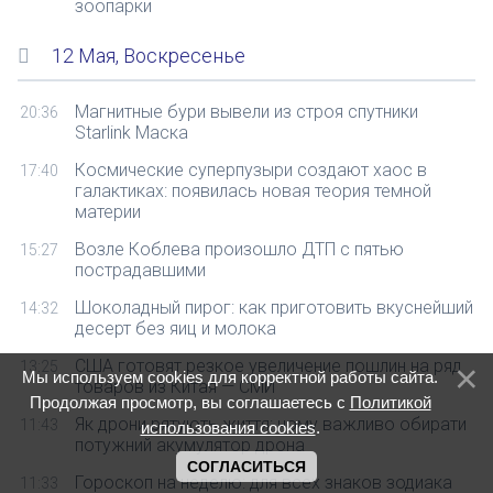
зоопарки
12 Мая, Воскресенье
Магнитные бури вывели из строя спутники
20:36
Starlink Маска
Космические суперпузыри создают хаос в
17:40
галактиках: появилась новая теория темной
материи
Возле Коблева произошло ДТП с пятью
15:27
пострадавшими
Шоколадный пирог: как приготовить вкуснейший
14:32
десерт без яиц и молока
США готовят резкое увеличение пошлин на ряд
13:25
Мы используем cookies для корректной работы сайта.
товаров из Китая — СМИ
Продолжая просмотр, вы соглашаетесь с
Политикой
Як дрони рятують життя: чому важливо обирати
11:43
использования cookies
.
потужний акумулятор дрона
СОГЛАСИТЬСЯ
Гороскоп на неделю: для всех знаков зодиака
11:33