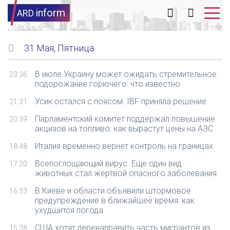
inform
ARD
31 Мая, Пятница
В июле Украину может ожидать стремительное
23:36
подорожание горючего: что известно
Усик остался с поясом. IBF приняла решение
21:31
Парламентский комитет поддержал повышение
20:39
акцизов на топливо: как вырастут цены на АЗС
Италия временно вернет контроль на границах
18:48
Всепоглощающий вирус. Еще один вид
17:20
животных стал жертвой опасного заболевания
В Киеве и области объявили штормовое
16:33
предупреждение в ближайшее время: как
ухудшится погода
США хотят перенаправить часть мигрантов из
15:38