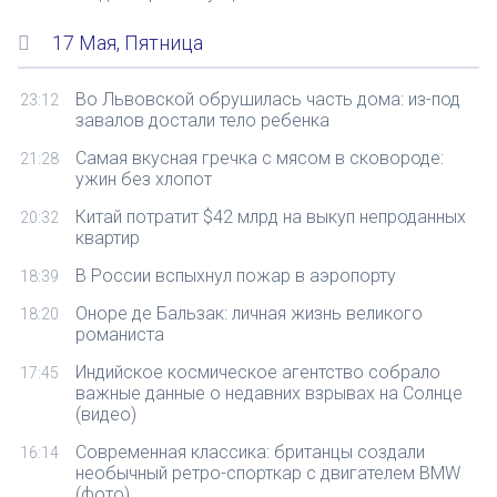
17 Мая, Пятница
Во Львовской обрушилась часть дома: из-под
23:12
завалов достали тело ребенка
Самая вкусная гречка с мясом в сковороде:
21:28
ужин без хлопот
Китай потратит $42 млрд на выкуп непроданных
20:32
квартир
В России вспыхнул пожар в аэропорту
18:39
Оноре де Бальзак: личная жизнь великого
18:20
романиста
Индийское космическое агентство собрало
17:45
важные данные о недавних взрывах на Солнце
(видео)
Современная классика: британцы создали
16:14
необычный ретро-спорткар с двигателем BMW
(фото)