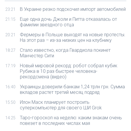
В Украине резко подскочил импорт автомобилей
23:21
Еще одна дочь Джоли и Питта отказалась от
21:15
фамилии звездного отца
Фермеры в Польше выходят на новые протесты.
20:21
На этот раз – из-за низких цен на клубнику
Стало известно, когда Гвардиола покинет
18:27
Манчестер Сити
Новый мировой рекорд: робот собрал кубик
17:19
Рубика в 10 раз быстрее человека-
рекордсмена (видео)
Украинцы доверили банкам 1,24 трлн грн. Сумма
16:40
вкладов растет третий месяц подряд
Илон Маск планирует построить
15:50
суперкомпьютер для своего ШИ Grok
Таро-гороскоп на неделю: каким знакам очень
14:25
повезет в последних числах мая