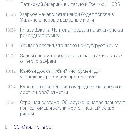
Латинской Америки в Италию и Грецию, — CBS
Жаркое начало лета: какой будет погода в
14:38
Украине в первые выходные июня
Гитару Джона Леннона продали на аукционе за
13:34
рекордную сумму
Уайлдер заявил, что легко нокаутирует Усика
11:40
Зачем наносят свой логотип на пакеты и какой
11:00
от этого эффект
Канбан-доска: гибкий инструмент для
10:42
управления рабочими процессами
Курс доллара обновил очередной максимум и
09:14
достиг новой отметки
Странная система. Обнаружена новая планета в
07:30
пригодном для жизни месте: главный секрет
рядом
30 Мая, Четверг