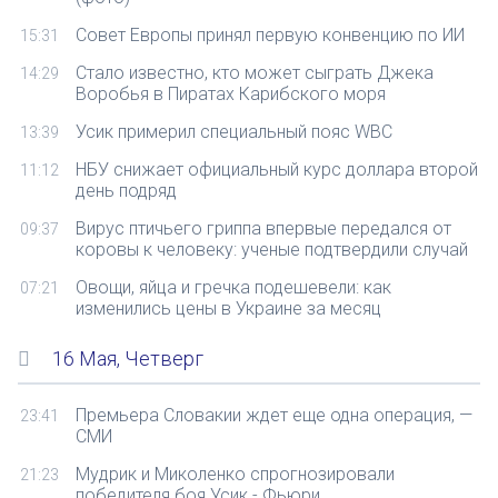
Совет Европы принял первую конвенцию по ИИ
15:31
Стало известно, кто может сыграть Джека
14:29
Воробья в Пиратах Карибского моря
Усик примерил специальный пояс WBC
13:39
НБУ снижает официальный курс доллара второй
11:12
день подряд
Вирус птичьего гриппа впервые передался от
09:37
коровы к человеку: ученые подтвердили случай
Овощи, яйца и гречка подешевели: как
07:21
изменились цены в Украине за месяц
16 Мая, Четверг
Премьера Словакии ждет еще одна операция, —
23:41
СМИ
Мудрик и Миколенко спрогнозировали
21:23
победителя боя Усик - Фьюри