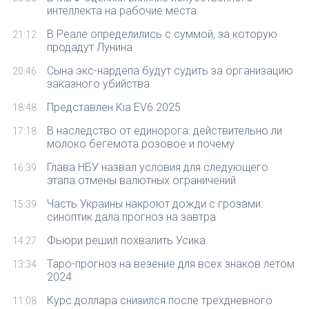
интеллекта на рабочие места
В Реале определились с суммой, за которую
21:12
продадут Лунина
Сына экс-нардепа будут судить за организацию
20:46
заказного убийства
Представлен Kia EV6 2025
18:48
В наследство от единорога: действительно ли
17:18
молоко бегемота розовое и почему
Глава НБУ назвал условия для следующего
16:39
этапа отмены валютных ограничений
Часть Украины накроют дожди с грозами:
15:39
синоптик дала прогноз на завтра
Фьюри решил похвалить Усика
14:27
Таро-прогноз на везение для всех знаков летом
13:34
2024
Курс доллара снизился после трехдневного
11:08