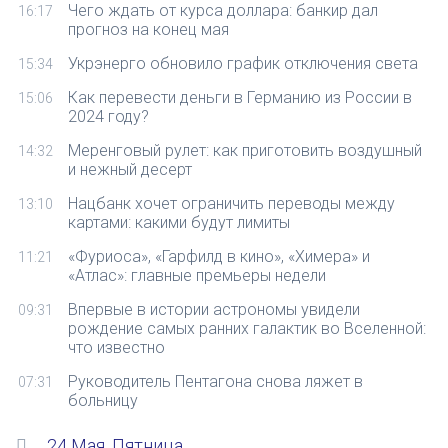
Чего ждать от курса доллара: банкир дал
16:17
прогноз на конец мая
Укрэнерго обновило график отключения света
15:34
Как перевести деньги в Германию из России в
15:06
2024 году?
Меренговый рулет: как приготовить воздушный
14:32
и нежный десерт
Нацбанк хочет ограничить переводы между
13:10
картами: какими будут лимиты
«Фуриоса», «Гарфилд в кино», «Химера» и
11:21
«Атлас»: главные премьеры недели
Впервые в истории астрономы увидели
09:31
рождение самых ранних галактик во Вселенной:
что известно
Руководитель Пентагона снова ляжет в
07:31
больницу
24 Мая, Пятница