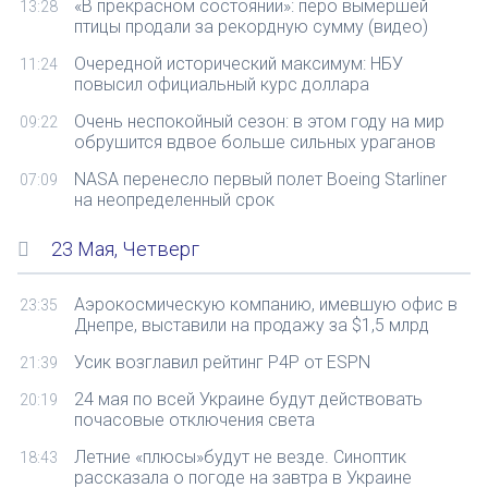
«В прекрасном состоянии»: перо вымершей
13:28
птицы продали за рекордную сумму (видео)
Очередной исторический максимум: НБУ
11:24
повысил официальный курс доллара
Очень неспокойный сезон: в этом году на мир
09:22
обрушится вдвое больше сильных ураганов
NASA перенесло первый полет Boeing Starliner
07:09
на неопределенный срок
23 Мая, Четверг
Аэрокосмическую компанию, имевшую офис в
23:35
Днепре, выставили на продажу за $1,5 млрд
Усик возглавил рейтинг P4P от ESPN
21:39
24 мая по всей Украине будут действовать
20:19
почасовые отключения света
Летние «плюсы»будут не везде. Синоптик
18:43
рассказала о погоде на завтра в Украине