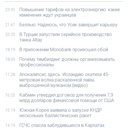
Повышение тарифов на электроэнергию: какие
23:45
изменения ждут украинцев
Беллью: Надеюсь, что Усик завершит карьеру
21:47
В Турции запустили серийное производство
20:25
танка Altay
В приложении Monobank произошел сбой
18:19
Почему тимбилдинг должны организовывать
18:09
профессионалы
Апокалипсис здесь. Исландию окатила 45-
17:28
метровая волна раскаленной лавы,
выброшенной вулканом (видео)
Кабмин утвердил договор для получения 7,9
16:20
млрд долларов финансовой помощи от США
Южная Корея заявила о запуске КНДР
15:19
нескольких баллистических ракет
ГСЧС спасла заблудившихся в Карпатах
14:19