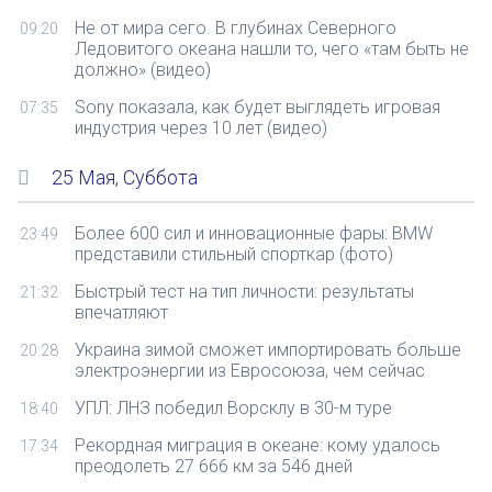
Не от мира сего. В глубинах Северного
09:20
Ледовитого океана нашли то, чего «там быть не
должно» (видео)
Sony показала, как будет выглядеть игровая
07:35
индустрия через 10 лет (видео)
25 Мая, Суббота
Более 600 сил и инновационные фары: BMW
23:49
представили стильный спорткар (фото)
Быстрый тест на тип личности: результаты
21:32
впечатляют
Украина зимой сможет импортировать больше
20:28
электроэнергии из Евросоюза, чем сейчас
УПЛ: ЛНЗ победил Ворсклу в 30-м туре
18:40
Рекордная миграция в океане: кому удалось
17:34
преодолеть 27 666 км за 546 дней