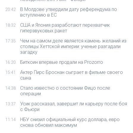
В Молдове утвердили дату референдума по
20:42
вступлению в ЕС
США и Япония разработают перехватчик
18:32
гиперзвуковых ракет
Чем на самом деле является камень желаний из
17:35
столицы Хеттской империи: ученые разгадали
загадку
Биткоин впервые продали на Prozorro
16:20
Актер Пирс Броснан сыграет в фильме своего
15:41
сына
Стало известно о состоянии Фицо после
14:38
операции
Усик рассказал, завершит ли карьеру после боя
13:37
с Фьюри
НБУ снизил официальный курс доллара, евро
11:14
снова обновил максимум