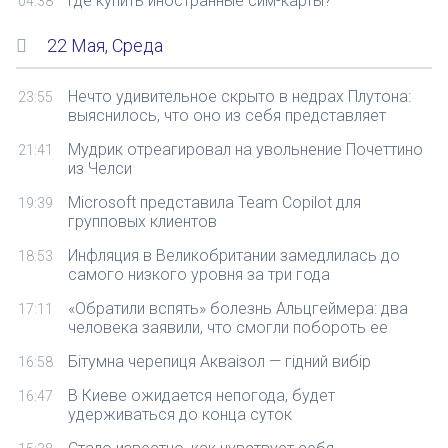
Где купить иностранные сим-карты?
04:38
22 Мая, Среда
Нечто удивительное скрыто в недрах Плутона:
23:55
выяснилось, что оно из себя представляет
Мудрик отреагировал на увольнение Почеттино
21:41
из Челси
Microsoft представила Team Copilot для
19:39
групповых клиентов
Инфляция в Великобритании замедлилась до
18:53
самого низкого уровня за три года
«Обратили вспять» болезнь Альцгеймера: два
17:11
человека заявили, что смогли побороть ее
Бітумна черепиця Акваізол — гідний вибір
16:58
В Киеве ожидается непогода, будет
16:47
удерживаться до конца суток