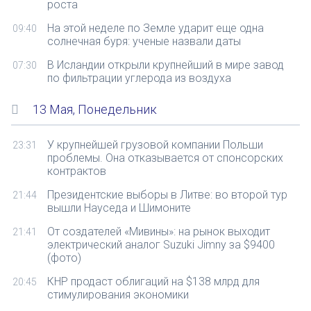
роста
На этой неделе по Земле ударит еще одна
09:40
солнечная буря: ученые назвали даты
В Исландии открыли крупнейший в мире завод
07:30
по фильтрации углерода из воздуха
13 Мая, Понедельник
У крупнейшей грузовой компании Польши
23:31
проблемы. Она отказывается от спонсорских
контрактов
Президентские выборы в Литве: во второй тур
21:44
вышли Науседа и Шимоните
От создателей «Мивины»: на рынок выходит
21:41
электрический аналог Suzuki Jimny за $9400
(фото)
КНР продаст облигаций на $138 млрд для
20:45
стимулирования экономики