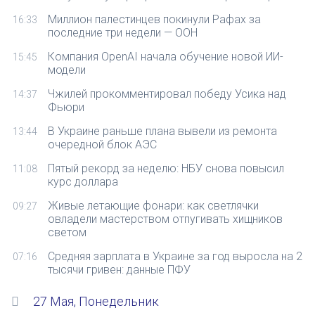
Миллион палестинцев покинули Рафах за
16:33
последние три недели — ООН
Компания OpenAI начала обучение новой ИИ-
15:45
модели
Чжилей прокомментировал победу Усика над
14:37
Фьюри
В Украине раньше плана вывели из ремонта
13:44
очередной блок АЭС
Пятый рекорд за неделю: НБУ снова повысил
11:08
курс доллара
Живые летающие фонари: как светлячки
09:27
овладели мастерством отпугивать хищников
светом
Средняя зарплата в Украине за год выросла на 2
07:16
тысячи гривен: данные ПФУ
27 Мая, Понедельник