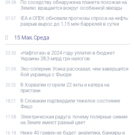
По соседству обнаружена планета похожая на
09:38
Землю: вращается вокруг особенной звезды
IEA и ОПЕК обновили прогнозы спроса на нефть:
07:07
разрыв вырос до 1,15 млн баррелей в сутки
15 Мая, Среда
«Нафтогаз» в 2024 году уплатил в бюджет
23:30
Украины 28,3 млрд грн налогов
Экс-соперник Усика рассказал, чем завершится
21:09
бой украинца с Фьюри
В Хорватии сгорели 22 яхты и катера на
20:25
пристани
В Словакии подтвердили тяжелое состояние
18:21
Фицо
Электрическая радуга: почему полярные сияния
17:08
на Земле имеют разный цвет
Ниже 40 гривен не будет: аналитики, банкиры и
16:18