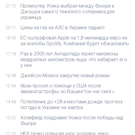
Промоутер Усика выбрал между Фьюри и
21:15
Джошуа самого тяжелого соперника для
украинца
Цены на газ на АЗС в Украине падают
20:11
ЕС оштрафовал Apple на 1,8 миллиарда евро из-
18:43
за жалобы Spotify. Компания будет обжаловать
Раз в 2000 лет Антарктида теряет миллионы
17:18
квадратных километров льда: что забирает его
у нее
Джейсон Момоа закрутил новый роман
16:38
Иран просил о помощи у США после
15:44
авиакатастрофы, но Вашингтон «не смог»
Потепление до +28 и местами дожди: прогноз
14:48
погоды в Украине на завтра
Холифилд поздравил Усика после победы над
13:25
Фьюри
НБУ резко повысил курс доллара, евро
11:10