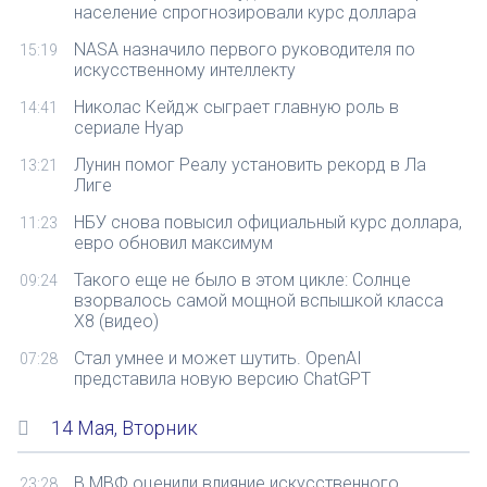
население спрогнозировали курс доллара
NASA назначило первого руководителя по
15:19
искусственному интеллекту
Николас Кейдж сыграет главную роль в
14:41
сериале Нуар
Лунин помог Реалу установить рекорд в Ла
13:21
Лиге
НБУ снова повысил официальный курс доллара,
11:23
евро обновил максимум
Такого еще не было в этом цикле: Солнце
09:24
взорвалось самой мощной вспышкой класса
Х8 (видео)
Стал умнее и может шутить. OpenAI
07:28
представила новую версию ChatGPT
14 Мая, Вторник
В МВФ оценили влияние искусственного
23:28