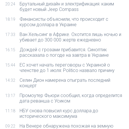
Брутальный дизайн и электрификация: каким
20:24
будет новый Jeep Compass
Финансисты объяснили, что происходит с
18:19
курсом доллара в Украине
Ван Хельсинг в Африке. Охотится лишь ночью и
17:33
убивает до 300 000 жертв ежедневно
Дождей с грозами прибавится. Синоптик
16:15
рассказала о погоде на завтра в Украине
ЕС хочет начать переговоры с Украиной о
15:44
членстве до 1 июля: Politico назвало причину
Селин Дион намерена отыграть последний
14:32
концерт
Промоутер Фьюри сообщил, когда определится
13:17
дата реванша с Усиком
НБУ снова повысил курс доллара до
11:18
исторического максимума
На Венере обнаружена похожая на земную
09:22