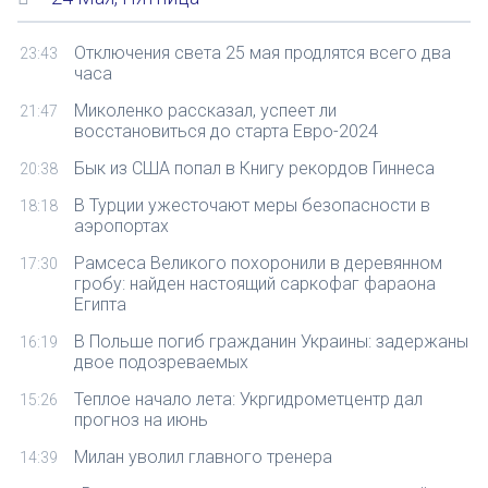
Отключения света 25 мая продлятся всего два
23:43
часа
Миколенко рассказал, успеет ли
21:47
восстановиться до старта Евро-2024
Бык из США попал в Книгу рекордов Гиннеса
20:38
В Турции ужесточают меры безопасности в
18:18
аэропортах
Рамсеса Великого похоронили в деревянном
17:30
гробу: найден настоящий саркофаг фараона
Египта
В Польше погиб гражданин Украины: задержаны
16:19
двое подозреваемых
Теплое начало лета: Укргидрометцентр дал
15:26
прогноз на июнь
Милан уволил главного тренера
14:39