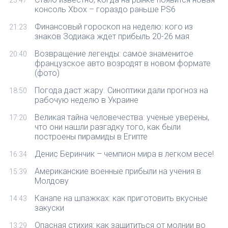
23:47
консоль Xbox – гораздо раньше PS6
Финансовый гороскоп на неделю: кого из
21:23
знаков Зодиака ждет прибыль 20-26 мая
Возвращение легенды: самое знаменитое
20:40
французское авто возродят в новом формате
(фото)
Погода даст жару. Синоптики дали прогноз на
18:50
рабочую неделю в Украине
Великая тайна человечества: ученые уверены,
17:20
что они нашли разгадку того, как были
построены пирамиды в Египте
Денис Беринчик – чемпион мира в легком весе!
16:34
Американские военные прибыли на учения в
15:39
Молдову
Канапе на шпажках: как приготовить вкусные
14:43
закуски
Опасная стихия: как защититься от молнии во
13:29